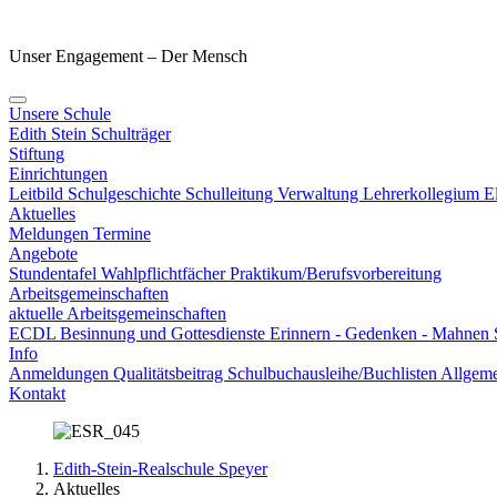
Unser Engagement – Der Mensch
Unsere Schule
Edith Stein
Schulträger
Stiftung
Einrichtungen
Leitbild
Schulgeschichte
Schulleitung
Verwaltung
Lehrerkollegium
E
Aktuelles
Meldungen
Termine
Angebote
Stundentafel
Wahlpflichtfächer
Praktikum/Berufsvorbereitung
Arbeitsgemeinschaften
aktuelle Arbeitsgemeinschaften
ECDL
Besinnung und Gottesdienste
Erinnern - Gedenken - Mahnen
Info
Anmeldungen
Qualitätsbeitrag
Schulbuchausleihe/Buchlisten
Allgeme
Kontakt
Edith-Stein-Realschule Speyer
Aktuelles