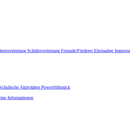
lternvertretung
Schülervertretung
Freunde/Förderer
Ehemalige
Impress
Schulische Aktivitäten
Powerfrühstück
ine Informationen