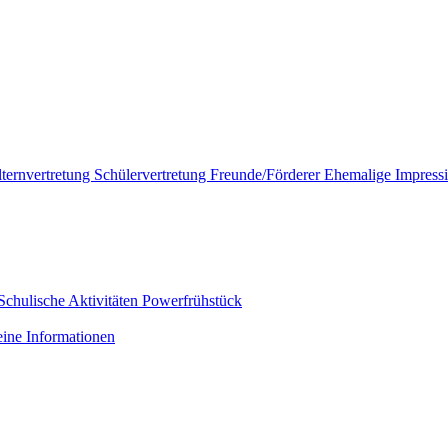
lternvertretung
Schülervertretung
Freunde/Förderer
Ehemalige
Impress
Schulische Aktivitäten
Powerfrühstück
ine Informationen