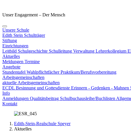
Unser Engagement – Der Mensch
Unsere Schule
Edith Stein
Schulträger
Stiftung
Einrichtungen
Leitbild
Schulgeschichte
Schulleitung
Verwaltung
Lehrerkollegium
E
Aktuelles
Meldungen
Termine
Angebote
Stundentafel
Wahlpflichtfächer
Praktikum/Berufsvorbereitung
Arbeitsgemeinschaften
aktuelle Arbeitsgemeinschaften
ECDL
Besinnung und Gottesdienste
Erinnern - Gedenken - Mahnen
Info
Anmeldungen
Qualitätsbeitrag
Schulbuchausleihe/Buchlisten
Allgeme
Kontakt
Edith-Stein-Realschule Speyer
Aktuelles