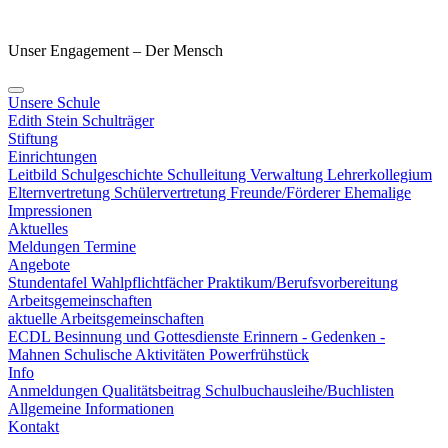
Unser Engagement – Der Mensch
Unsere Schule
Edith Stein
Schulträger
Stiftung
Einrichtungen
Leitbild
Schulgeschichte
Schulleitung
Verwaltung
Lehrerkollegium
Elternvertretung
Schülervertretung
Freunde/Förderer
Ehemalige
Impressionen
Aktuelles
Meldungen
Termine
Angebote
Stundentafel
Wahlpflichtfächer
Praktikum/Berufsvorbereitung
Arbeitsgemeinschaften
aktuelle Arbeitsgemeinschaften
ECDL
Besinnung und Gottesdienste
Erinnern - Gedenken -
Mahnen
Schulische Aktivitäten
Powerfrühstück
Info
Anmeldungen
Qualitätsbeitrag
Schulbuchausleihe/Buchlisten
Allgemeine Informationen
Kontakt