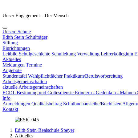
Unser Engagement – Der Mensch
Unsere Schule
Edith Stein
Schulträger
Stiftung
Einrichtungen
Leitbild
Schulgeschichte
Schulleitung
Verwaltung
Lehrerkollegium
E
Aktuelles
Meldungen
Termine
Angebote
Stundentafel
Wahlpflichtfächer
Praktikum/Berufsvorbereitung
Arbeitsgemeinschaften
aktuelle Arbeitsgemeinschaften
ECDL
Besinnung und Gottesdienste
Erinnern - Gedenken - Mahnen
Info
Anmeldungen
Qualitätsbeitrag
Schulbuchausleihe/Buchlisten
Allgeme
Kontakt
Edith-Stein-Realschule Speyer
Aktuelles