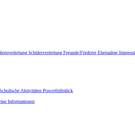
lternvertretung
Schülervertretung
Freunde/Förderer
Ehemalige
Impress
Schulische Aktivitäten
Powerfrühstück
ine Informationen