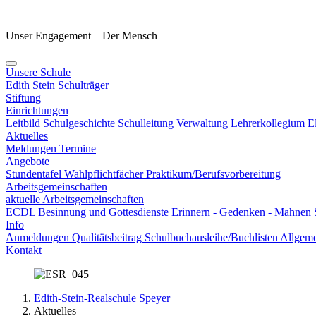
Unser Engagement – Der Mensch
Unsere Schule
Edith Stein
Schulträger
Stiftung
Einrichtungen
Leitbild
Schulgeschichte
Schulleitung
Verwaltung
Lehrerkollegium
E
Aktuelles
Meldungen
Termine
Angebote
Stundentafel
Wahlpflichtfächer
Praktikum/Berufsvorbereitung
Arbeitsgemeinschaften
aktuelle Arbeitsgemeinschaften
ECDL
Besinnung und Gottesdienste
Erinnern - Gedenken - Mahnen
Info
Anmeldungen
Qualitätsbeitrag
Schulbuchausleihe/Buchlisten
Allgeme
Kontakt
Edith-Stein-Realschule Speyer
Aktuelles