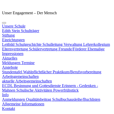
Unser Engagement – Der Mensch
Unsere Schule
Edith Stein
Schulträger
Stiftung
Einrichtungen
Leitbild
Schulgeschichte
Schulleitung
Verwaltung
Lehrerkollegium
Elternvertretung
Schülervertretung
Freunde/Förderer
Ehemalige
Impressionen
Aktuelles
Meldungen
Termine
Angebote
Stundentafel
Wahlpflichtfächer
Praktikum/Berufsvorbereitung
Arbeitsgemeinschaften
aktuelle Arbeitsgemeinschaften
ECDL
Besinnung und Gottesdienste
Erinnern - Gedenken -
Mahnen
Schulische Aktivitäten
Powerfrühstück
Info
Anmeldungen
Qualitätsbeitrag
Schulbuchausleihe/Buchlisten
Allgemeine Informationen
Kontakt