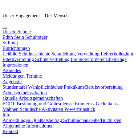
Unser Engagement – Der Mensch
Unsere Schule
Edith Stein
Schulträger
Stiftung
Einrichtungen
Leitbild
Schulgeschichte
Schulleitung
Verwaltung
Lehrerkollegium
Elternvertretung
Schülervertretung
Freunde/Förderer
Ehemalige
Impressionen
Aktuelles
Meldungen
Termine
Angebote
Stundentafel
Wahlpflichtfächer
Praktikum/Berufsvorbereitung
Arbeitsgemeinschaften
aktuelle Arbeitsgemeinschaften
ECDL
Besinnung und Gottesdienste
Erinnern - Gedenken -
Mahnen
Schulische Aktivitäten
Powerfrühstück
Info
Anmeldungen
Qualitätsbeitrag
Schulbuchausleihe/Buchlisten
Allgemeine Informationen
Kontakt