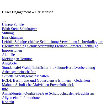
Unser Engagement – Der Mensch
Unsere Schule
Edith Stein
Schulträger
Stiftung
Einrichtungen
Leitbild
Schulgeschichte
Schulleitung
Verwaltung
Lehrerkollegium
Elternvertretung
Schülervertretung
Freunde/Förderer
Ehemalige
Impressionen
Aktuelles
Meldungen
Termine
Angebote
Stundentafel
Wahlpflichtfächer
Praktikum/Berufsvorbereitung
Arbeitsgemeinschaften
aktuelle Arbeitsgemeinschaften
ECDL
Besinnung und Gottesdienste
Erinnern - Gedenken -
Mahnen
Schulische Aktivitäten
Powerfrühstück
Info
Anmeldungen
Qualitätsbeitrag
Schulbuchausleihe/Buchlisten
Allgemeine Informationen
Kontakt