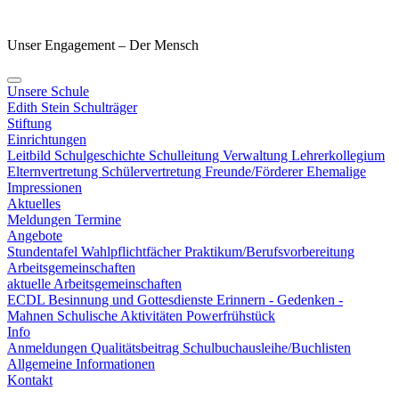
Unser Engagement – Der Mensch
Unsere Schule
Edith Stein
Schulträger
Stiftung
Einrichtungen
Leitbild
Schulgeschichte
Schulleitung
Verwaltung
Lehrerkollegium
Elternvertretung
Schülervertretung
Freunde/Förderer
Ehemalige
Impressionen
Aktuelles
Meldungen
Termine
Angebote
Stundentafel
Wahlpflichtfächer
Praktikum/Berufsvorbereitung
Arbeitsgemeinschaften
aktuelle Arbeitsgemeinschaften
ECDL
Besinnung und Gottesdienste
Erinnern - Gedenken -
Mahnen
Schulische Aktivitäten
Powerfrühstück
Info
Anmeldungen
Qualitätsbeitrag
Schulbuchausleihe/Buchlisten
Allgemeine Informationen
Kontakt