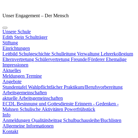
Unser Engagement – Der Mensch
Unsere Schule
Edith Stein
Schulträger
Stiftung
Einrichtungen
Leitbild
Schulgeschichte
Schulleitung
Verwaltung
Lehrerkollegium
Elternvertretung
Schülervertretung
Freunde/Förderer
Ehemalige
Impressionen
Aktuelles
Meldungen
Termine
Angebote
Stundentafel
Wahlpflichtfächer
Praktikum/Berufsvorbereitung
Arbeitsgemeinschaften
aktuelle Arbeitsgemeinschaften
ECDL
Besinnung und Gottesdienste
Erinnern - Gedenken -
Mahnen
Schulische Aktivitäten
Powerfrühstück
Info
Anmeldungen
Qualitätsbeitrag
Schulbuchausleihe/Buchlisten
Allgemeine Informationen
Kontakt