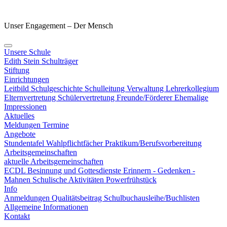
Unser Engagement – Der Mensch
Unsere Schule
Edith Stein
Schulträger
Stiftung
Einrichtungen
Leitbild
Schulgeschichte
Schulleitung
Verwaltung
Lehrerkollegium
Elternvertretung
Schülervertretung
Freunde/Förderer
Ehemalige
Impressionen
Aktuelles
Meldungen
Termine
Angebote
Stundentafel
Wahlpflichtfächer
Praktikum/Berufsvorbereitung
Arbeitsgemeinschaften
aktuelle Arbeitsgemeinschaften
ECDL
Besinnung und Gottesdienste
Erinnern - Gedenken -
Mahnen
Schulische Aktivitäten
Powerfrühstück
Info
Anmeldungen
Qualitätsbeitrag
Schulbuchausleihe/Buchlisten
Allgemeine Informationen
Kontakt