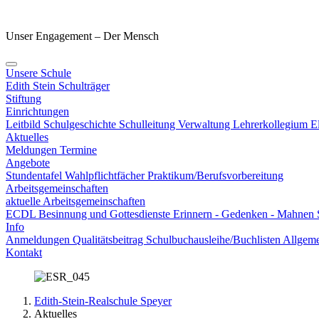
Unser Engagement – Der Mensch
Unsere Schule
Edith Stein
Schulträger
Stiftung
Einrichtungen
Leitbild
Schulgeschichte
Schulleitung
Verwaltung
Lehrerkollegium
E
Aktuelles
Meldungen
Termine
Angebote
Stundentafel
Wahlpflichtfächer
Praktikum/Berufsvorbereitung
Arbeitsgemeinschaften
aktuelle Arbeitsgemeinschaften
ECDL
Besinnung und Gottesdienste
Erinnern - Gedenken - Mahnen
Info
Anmeldungen
Qualitätsbeitrag
Schulbuchausleihe/Buchlisten
Allgeme
Kontakt
Edith-Stein-Realschule Speyer
Aktuelles