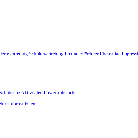
lternvertretung
Schülervertretung
Freunde/Förderer
Ehemalige
Impress
Schulische Aktivitäten
Powerfrühstück
ine Informationen