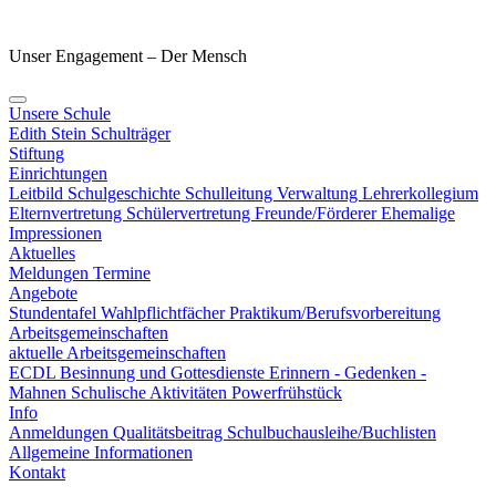
Unser Engagement – Der Mensch
Unsere Schule
Edith Stein
Schulträger
Stiftung
Einrichtungen
Leitbild
Schulgeschichte
Schulleitung
Verwaltung
Lehrerkollegium
Elternvertretung
Schülervertretung
Freunde/Förderer
Ehemalige
Impressionen
Aktuelles
Meldungen
Termine
Angebote
Stundentafel
Wahlpflichtfächer
Praktikum/Berufsvorbereitung
Arbeitsgemeinschaften
aktuelle Arbeitsgemeinschaften
ECDL
Besinnung und Gottesdienste
Erinnern - Gedenken -
Mahnen
Schulische Aktivitäten
Powerfrühstück
Info
Anmeldungen
Qualitätsbeitrag
Schulbuchausleihe/Buchlisten
Allgemeine Informationen
Kontakt