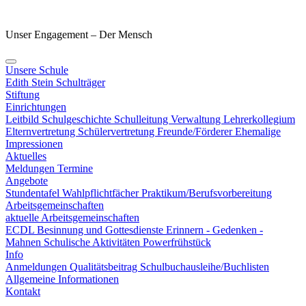
Unser Engagement – Der Mensch
Unsere Schule
Edith Stein
Schulträger
Stiftung
Einrichtungen
Leitbild
Schulgeschichte
Schulleitung
Verwaltung
Lehrerkollegium
Elternvertretung
Schülervertretung
Freunde/Förderer
Ehemalige
Impressionen
Aktuelles
Meldungen
Termine
Angebote
Stundentafel
Wahlpflichtfächer
Praktikum/Berufsvorbereitung
Arbeitsgemeinschaften
aktuelle Arbeitsgemeinschaften
ECDL
Besinnung und Gottesdienste
Erinnern - Gedenken -
Mahnen
Schulische Aktivitäten
Powerfrühstück
Info
Anmeldungen
Qualitätsbeitrag
Schulbuchausleihe/Buchlisten
Allgemeine Informationen
Kontakt