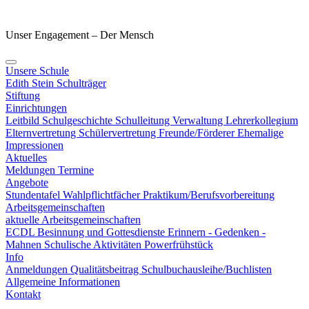
Unser Engagement – Der Mensch
Unsere Schule
Edith Stein
Schulträger
Stiftung
Einrichtungen
Leitbild
Schulgeschichte
Schulleitung
Verwaltung
Lehrerkollegium
Elternvertretung
Schülervertretung
Freunde/Förderer
Ehemalige
Impressionen
Aktuelles
Meldungen
Termine
Angebote
Stundentafel
Wahlpflichtfächer
Praktikum/Berufsvorbereitung
Arbeitsgemeinschaften
aktuelle Arbeitsgemeinschaften
ECDL
Besinnung und Gottesdienste
Erinnern - Gedenken -
Mahnen
Schulische Aktivitäten
Powerfrühstück
Info
Anmeldungen
Qualitätsbeitrag
Schulbuchausleihe/Buchlisten
Allgemeine Informationen
Kontakt