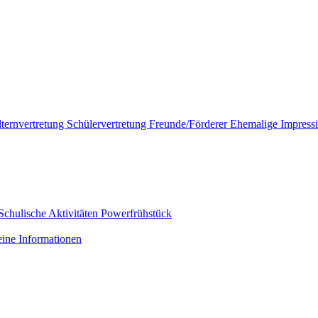
lternvertretung
Schülervertretung
Freunde/Förderer
Ehemalige
Impress
Schulische Aktivitäten
Powerfrühstück
ine Informationen