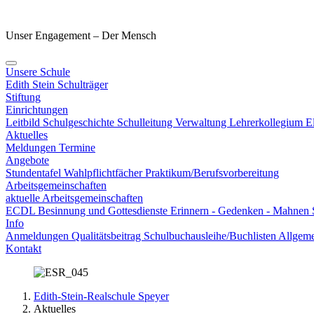
Unser Engagement – Der Mensch
Unsere Schule
Edith Stein
Schulträger
Stiftung
Einrichtungen
Leitbild
Schulgeschichte
Schulleitung
Verwaltung
Lehrerkollegium
E
Aktuelles
Meldungen
Termine
Angebote
Stundentafel
Wahlpflichtfächer
Praktikum/Berufsvorbereitung
Arbeitsgemeinschaften
aktuelle Arbeitsgemeinschaften
ECDL
Besinnung und Gottesdienste
Erinnern - Gedenken - Mahnen
Info
Anmeldungen
Qualitätsbeitrag
Schulbuchausleihe/Buchlisten
Allgeme
Kontakt
Edith-Stein-Realschule Speyer
Aktuelles