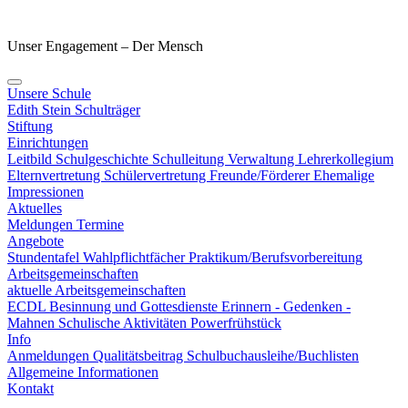
Unser Engagement – Der Mensch
Unsere Schule
Edith Stein
Schulträger
Stiftung
Einrichtungen
Leitbild
Schulgeschichte
Schulleitung
Verwaltung
Lehrerkollegium
Elternvertretung
Schülervertretung
Freunde/Förderer
Ehemalige
Impressionen
Aktuelles
Meldungen
Termine
Angebote
Stundentafel
Wahlpflichtfächer
Praktikum/Berufsvorbereitung
Arbeitsgemeinschaften
aktuelle Arbeitsgemeinschaften
ECDL
Besinnung und Gottesdienste
Erinnern - Gedenken -
Mahnen
Schulische Aktivitäten
Powerfrühstück
Info
Anmeldungen
Qualitätsbeitrag
Schulbuchausleihe/Buchlisten
Allgemeine Informationen
Kontakt