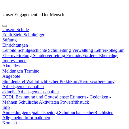
Unser Engagement – Der Mensch
Unsere Schule
Edith Stein
Schulträger
Stiftung
Einrichtungen
Leitbild
Schulgeschichte
Schulleitung
Verwaltung
Lehrerkollegium
Elternvertretung
Schülervertretung
Freunde/Förderer
Ehemalige
Impressionen
Aktuelles
Meldungen
Termine
Angebote
Stundentafel
Wahlpflichtfächer
Praktikum/Berufsvorbereitung
Arbeitsgemeinschaften
aktuelle Arbeitsgemeinschaften
ECDL
Besinnung und Gottesdienste
Erinnern - Gedenken -
Mahnen
Schulische Aktivitäten
Powerfrühstück
Info
Anmeldungen
Qualitätsbeitrag
Schulbuchausleihe/Buchlisten
Allgemeine Informationen
Kontakt