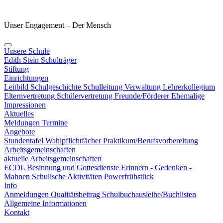
Unser Engagement – Der Mensch
Unsere Schule
Edith Stein
Schulträger
Stiftung
Einrichtungen
Leitbild
Schulgeschichte
Schulleitung
Verwaltung
Lehrerkollegium
Elternvertretung
Schülervertretung
Freunde/Förderer
Ehemalige
Impressionen
Aktuelles
Meldungen
Termine
Angebote
Stundentafel
Wahlpflichtfächer
Praktikum/Berufsvorbereitung
Arbeitsgemeinschaften
aktuelle Arbeitsgemeinschaften
ECDL
Besinnung und Gottesdienste
Erinnern - Gedenken -
Mahnen
Schulische Aktivitäten
Powerfrühstück
Info
Anmeldungen
Qualitätsbeitrag
Schulbuchausleihe/Buchlisten
Allgemeine Informationen
Kontakt