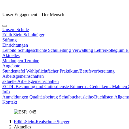
Unser Engagement – Der Mensch
Unsere Schule
Edith Stein
Schulträger
Stiftung
Einrichtungen
Leitbild
Schulgeschichte
Schulleitung
Verwaltung
Lehrerkollegium
E
Aktuelles
Meldungen
Termine
Angebote
Stundentafel
Wahlpflichtfächer
Praktikum/Berufsvorbereitung
Arbeitsgemeinschaften
aktuelle Arbeitsgemeinschaften
ECDL
Besinnung und Gottesdienste
Erinnern - Gedenken - Mahnen
Info
Anmeldungen
Qualitätsbeitrag
Schulbuchausleihe/Buchlisten
Allgeme
Kontakt
Edith-Stein-Realschule Speyer
Aktuelles