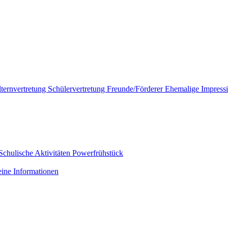
lternvertretung
Schülervertretung
Freunde/Förderer
Ehemalige
Impress
Schulische Aktivitäten
Powerfrühstück
ine Informationen