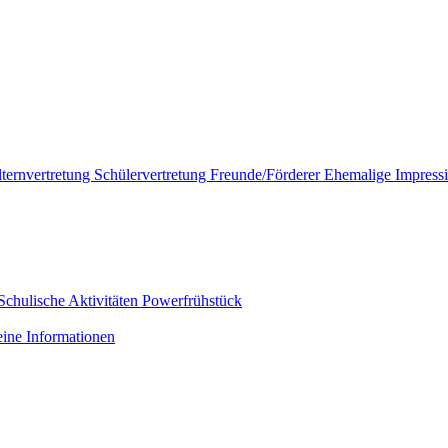
lternvertretung
Schülervertretung
Freunde/Förderer
Ehemalige
Impress
Schulische Aktivitäten
Powerfrühstück
ine Informationen