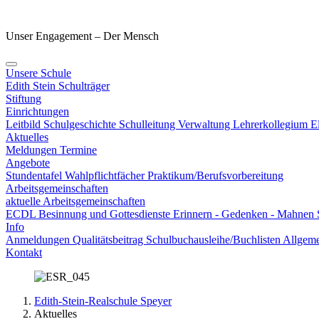
Unser Engagement – Der Mensch
Unsere Schule
Edith Stein
Schulträger
Stiftung
Einrichtungen
Leitbild
Schulgeschichte
Schulleitung
Verwaltung
Lehrerkollegium
E
Aktuelles
Meldungen
Termine
Angebote
Stundentafel
Wahlpflichtfächer
Praktikum/Berufsvorbereitung
Arbeitsgemeinschaften
aktuelle Arbeitsgemeinschaften
ECDL
Besinnung und Gottesdienste
Erinnern - Gedenken - Mahnen
Info
Anmeldungen
Qualitätsbeitrag
Schulbuchausleihe/Buchlisten
Allgeme
Kontakt
Edith-Stein-Realschule Speyer
Aktuelles