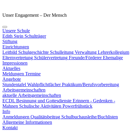
Unser Engagement – Der Mensch
Unsere Schule
Edith Stein
Schulträger
Stiftung
Einrichtungen
Leitbild
Schulgeschichte
Schulleitung
Verwaltung
Lehrerkollegium
Elternvertretung
Schülervertretung
Freunde/Förderer
Ehemalige
Impressionen
Aktuelles
Meldungen
Termine
Angebote
Stundentafel
Wahlpflichtfächer
Praktikum/Berufsvorbereitung
Arbeitsgemeinschaften
aktuelle Arbeitsgemeinschaften
ECDL
Besinnung und Gottesdienste
Erinnern - Gedenken -
Mahnen
Schulische Aktivitäten
Powerfrühstück
Info
Anmeldungen
Qualitätsbeitrag
Schulbuchausleihe/Buchlisten
Allgemeine Informationen
Kontakt