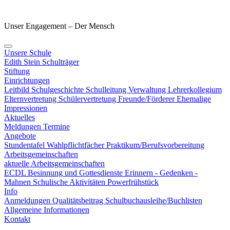
Unser Engagement – Der Mensch
Unsere Schule
Edith Stein
Schulträger
Stiftung
Einrichtungen
Leitbild
Schulgeschichte
Schulleitung
Verwaltung
Lehrerkollegium
Elternvertretung
Schülervertretung
Freunde/Förderer
Ehemalige
Impressionen
Aktuelles
Meldungen
Termine
Angebote
Stundentafel
Wahlpflichtfächer
Praktikum/Berufsvorbereitung
Arbeitsgemeinschaften
aktuelle Arbeitsgemeinschaften
ECDL
Besinnung und Gottesdienste
Erinnern - Gedenken -
Mahnen
Schulische Aktivitäten
Powerfrühstück
Info
Anmeldungen
Qualitätsbeitrag
Schulbuchausleihe/Buchlisten
Allgemeine Informationen
Kontakt