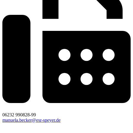
06232 990828-99
manuela.becker@esr-speyer.de