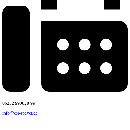
06232 990828-99
info@esr-speyer.de