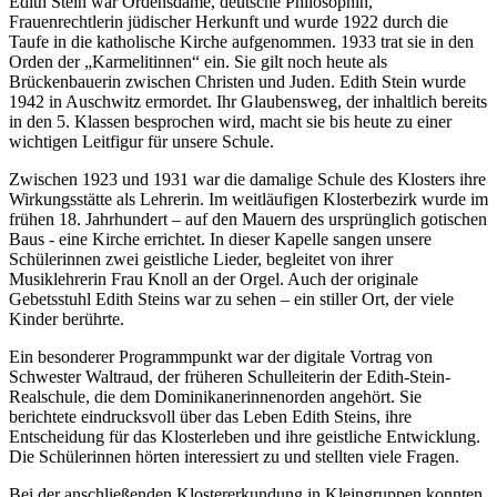
Edith Stein war Ordensdame, deutsche Philosophin,
Frauenrechtlerin jüdischer Herkunft und wurde 1922 durch die
Taufe in die katholische Kirche aufgenommen. 1933 trat sie in den
Orden der „Karmelitinnen“ ein. Sie gilt noch heute als
Brückenbauerin zwischen Christen und Juden. Edith Stein wurde
1942 in Auschwitz ermordet. Ihr Glaubensweg, der inhaltlich bereits
in den 5. Klassen besprochen wird, macht sie bis heute zu einer
wichtigen Leitfigur für unsere Schule.
Zwischen 1923 und 1931 war die damalige Schule des Klosters ihre
Wirkungsstätte als Lehrerin. Im weitläufigen Klosterbezirk wurde im
frühen 18. Jahrhundert – auf den Mauern des ursprünglich gotischen
Baus - eine Kirche errichtet. In dieser Kapelle sangen unsere
Schülerinnen zwei geistliche Lieder, begleitet von ihrer
Musiklehrerin Frau Knoll an der Orgel. Auch der originale
Gebetsstuhl Edith Steins war zu sehen – ein stiller Ort, der viele
Kinder berührte.
Ein besonderer Programmpunkt war der digitale Vortrag von
Schwester Waltraud, der früheren Schulleiterin der Edith-Stein-
Realschule, die dem Dominikanerinnenorden angehört. Sie
berichtete eindrucksvoll über das Leben Edith Steins, ihre
Entscheidung für das Klosterleben und ihre geistliche Entwicklung.
Die Schülerinnen hörten interessiert zu und stellten viele Fragen.
Bei der anschließenden Klostererkundung in Kleingruppen konnten