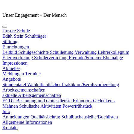
Unser Engagement – Der Mensch
Unsere Schule
Edith Stein
Schulträger
Stiftung
Einrichtungen
Leitbild
Schulgeschichte
Schulleitung
Verwaltung
Lehrerkollegium
Elternvertretung
Schülervertretung
Freunde/Förderer
Ehemalige
Impressionen
Aktuelles
Meldungen
Termine
Angebote
Stundentafel
Wahlpflichtfächer
Praktikum/Berufsvorbereitung
Arbeitsgemeinschaften
aktuelle Arbeitsgemeinschaften
ECDL
Besinnung und Gottesdienste
Erinnern - Gedenken -
Mahnen
Schulische Aktivitäten
Powerfrühstück
Info
Anmeldungen
Qualitätsbeitrag
Schulbuchausleihe/Buchlisten
Allgemeine Informationen
Kontakt