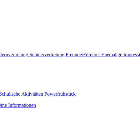
lternvertretung
Schülervertretung
Freunde/Förderer
Ehemalige
Impress
Schulische Aktivitäten
Powerfrühstück
ine Informationen