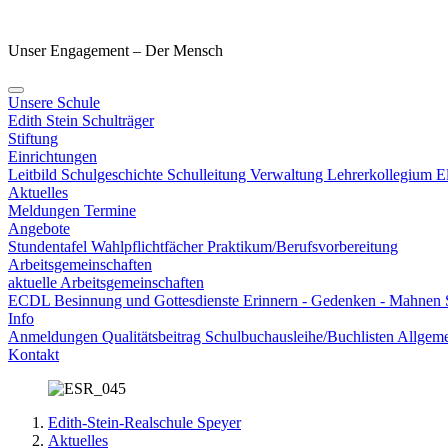
Unser Engagement – Der Mensch
Unsere Schule
Edith Stein
Schulträger
Stiftung
Einrichtungen
Leitbild
Schulgeschichte
Schulleitung
Verwaltung
Lehrerkollegium
E
Aktuelles
Meldungen
Termine
Angebote
Stundentafel
Wahlpflichtfächer
Praktikum/Berufsvorbereitung
Arbeitsgemeinschaften
aktuelle Arbeitsgemeinschaften
ECDL
Besinnung und Gottesdienste
Erinnern - Gedenken - Mahnen
Info
Anmeldungen
Qualitätsbeitrag
Schulbuchausleihe/Buchlisten
Allgeme
Kontakt
Edith-Stein-Realschule Speyer
Aktuelles