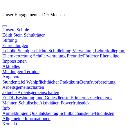
Unser Engagement – Der Mensch
Unsere Schule
Edith Stein
Schulträger
Stiftung
Einrichtungen
Leitbild
Schulgeschichte
Schulleitung
Verwaltung
Lehrerkollegium
Elternvertretung
Schülervertretung
Freunde/Förderer
Ehemalige
Impressionen
Aktuelles
Meldungen
Termine
Angebote
Stundentafel
Wahlpflichtfächer
Praktikum/Berufsvorbereitung
Arbeitsgemeinschaften
aktuelle Arbeitsgemeinschaften
ECDL
Besinnung und Gottesdienste
Erinnern - Gedenken -
Mahnen
Schulische Aktivitäten
Powerfrühstück
Info
Anmeldungen
Qualitätsbeitrag
Schulbuchausleihe/Buchlisten
Allgemeine Informationen
Kontakt