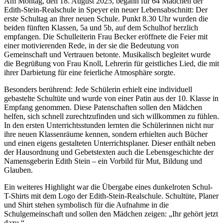
Am Montag, den 18. August 2025, begann für 64 Mädchen der
Edith-Stein-Realschule in Speyer ein neuer Lebensabschnitt: Der
erste Schultag an ihrer neuen Schule. Punkt 8.30 Uhr wurden die
beiden fünften Klassen, 5a und 5b, auf dem Schulhof herzlich
empfangen. Die Schulleiterin Frau Becker eröffnete die Feier mit
einer motivierenden Rede, in der sie die Bedeutung von
Gemeinschaft und Vertrauen betonte. Musikalisch begleitet wurde
die Begrüßung von Frau Knoll, Lehrerin für geistliches Lied, die mit
ihrer Darbietung für eine feierliche Atmosphäre sorgte.
Besonders berührend: Jede Schülerin erhielt eine individuell
gebastelte Schultüte und wurde von einer Patin aus der 10. Klasse in
Empfang genommen. Diese Patenschaften sollen den Mädchen
helfen, sich schnell zurechtzufinden und sich willkommen zu fühlen.
In den ersten Unterrichtsstunden lernten die Schülerinnen nicht nur
ihre neuen Klassenräume kennen, sondern erhielten auch Bücher
und einen eigens gestalteten Unterrichtsplaner. Dieser enthält neben
der Hausordnung und Gebetstexten auch die Lebensgeschichte der
Namensgeberin Edith Stein – ein Vorbild für Mut, Bildung und
Glauben.
Ein weiteres Highlight war die Übergabe eines dunkelroten Schul-
T-Shirts mit dem Logo der Edith-Stein-Realschule. Schultüte, Planer
und Shirt stehen symbolisch für die Aufnahme in die
Schulgemeinschaft und sollen den Mädchen zeigen: „Ihr gehört jetzt
dazu.“