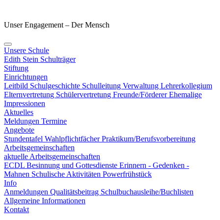
Unser Engagement – Der Mensch
Unsere Schule
Edith Stein
Schulträger
Stiftung
Einrichtungen
Leitbild
Schulgeschichte
Schulleitung
Verwaltung
Lehrerkollegium
Elternvertretung
Schülervertretung
Freunde/Förderer
Ehemalige
Impressionen
Aktuelles
Meldungen
Termine
Angebote
Stundentafel
Wahlpflichtfächer
Praktikum/Berufsvorbereitung
Arbeitsgemeinschaften
aktuelle Arbeitsgemeinschaften
ECDL
Besinnung und Gottesdienste
Erinnern - Gedenken -
Mahnen
Schulische Aktivitäten
Powerfrühstück
Info
Anmeldungen
Qualitätsbeitrag
Schulbuchausleihe/Buchlisten
Allgemeine Informationen
Kontakt