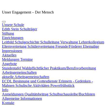
Unser Engagement – Der Mensch
Unsere Schule
Edith Stein
Schulträger
Stiftung
Einrichtungen
Leitbild
Schulgeschichte
Schulleitung
Verwaltung
Lehrerkollegium
Elternvertretung
Schülervertretung
Freunde/Förderer
Ehemalige
Impressionen
Aktuelles
Meldungen
Termine
Angebote
Stundentafel
Wahlpflichtfächer
Praktikum/Berufsvorbereitung
Arbeitsgemeinschaften
aktuelle Arbeitsgemeinschaften
ECDL
Besinnung und Gottesdienste
Erinnern - Gedenken -
Mahnen
Schulische Aktivitäten
Powerfrühstück
Info
Anmeldungen
Qualitätsbeitrag
Schulbuchausleihe/Buchlisten
Allgemeine Informationen
Kontakt