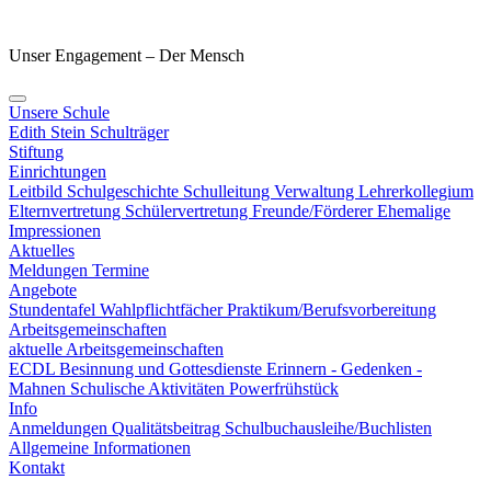
Unser Engagement – Der Mensch
Unsere Schule
Edith Stein
Schulträger
Stiftung
Einrichtungen
Leitbild
Schulgeschichte
Schulleitung
Verwaltung
Lehrerkollegium
Elternvertretung
Schülervertretung
Freunde/Förderer
Ehemalige
Impressionen
Aktuelles
Meldungen
Termine
Angebote
Stundentafel
Wahlpflichtfächer
Praktikum/Berufsvorbereitung
Arbeitsgemeinschaften
aktuelle Arbeitsgemeinschaften
ECDL
Besinnung und Gottesdienste
Erinnern - Gedenken -
Mahnen
Schulische Aktivitäten
Powerfrühstück
Info
Anmeldungen
Qualitätsbeitrag
Schulbuchausleihe/Buchlisten
Allgemeine Informationen
Kontakt