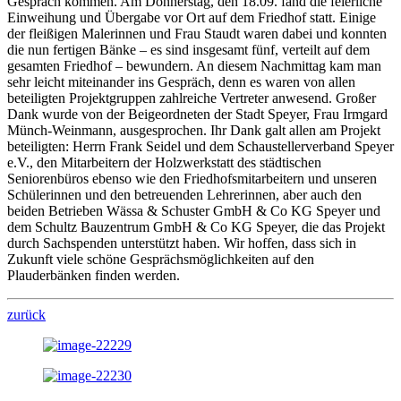
Gespräch kommen. Am Donnerstag, den 18.09. fand die feierliche
Einweihung und Übergabe vor Ort auf dem Friedhof statt. Einige
der fleißigen Malerinnen und Frau Staudt waren dabei und konnten
die nun fertigen Bänke – es sind insgesamt fünf, verteilt auf dem
gesamten Friedhof – bewundern. An diesem Nachmittag kam man
sehr leicht miteinander ins Gespräch, denn es waren von allen
beteiligten Projektgruppen zahlreiche Vertreter anwesend. Großer
Dank wurde von der Beigeordneten der Stadt Speyer, Frau Irmgard
Münch-Weinmann, ausgesprochen. Ihr Dank galt allen am Projekt
beteiligten: Herrn Frank Seidel und dem Schaustellerverband Speyer
e.V., den Mitarbeitern der Holzwerkstatt des städtischen
Seniorenbüros ebenso wie den Friedhofsmitarbeitern und unseren
Schülerinnen und den betreuenden Lehrerinnen, aber auch den
beiden Betrieben Wässa & Schuster GmbH & Co KG Speyer und
dem Schultz Bauzentrum GmbH & Co KG Speyer, die das Projekt
durch Sachspenden unterstützt haben. Wir hoffen, dass sich in
Zukunft viele schöne Gesprächsmöglichkeiten auf den
Plauderbänken finden werden.
zurück