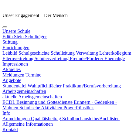
Unser Engagement – Der Mensch
Unsere Schule
Edith Stein
Schulträger
Stiftung
Einrichtungen
Leitbild
Schulgeschichte
Schulleitung
Verwaltung
Lehrerkollegium
Elternvertretung
Schülervertretung
Freunde/Förderer
Ehemalige
Impressionen
Aktuelles
Meldungen
Termine
Angebote
Stundentafel
Wahlpflichtfächer
Praktikum/Berufsvorbereitung
Arbeitsgemeinschaften
aktuelle Arbeitsgemeinschaften
ECDL
Besinnung und Gottesdienste
Erinnern - Gedenken -
Mahnen
Schulische Aktivitäten
Powerfrühstück
Info
Anmeldungen
Qualitätsbeitrag
Schulbuchausleihe/Buchlisten
Allgemeine Informationen
Kontakt